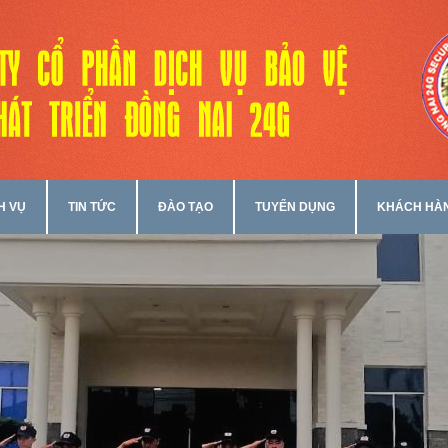
H VỤ
TIN TỨC
ĐÀO TẠO
TUYỂN DỤNG
KHÁCH HÀ