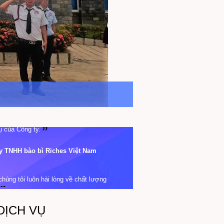
úng tôi luôn hài lòng về chất lượng
.
Công ty TNHH Fujitsu Việt Nam
vụ bảo vệ tại nhà máy của chúng tôi,
DỊCH VỤ
vụ của Công ty.