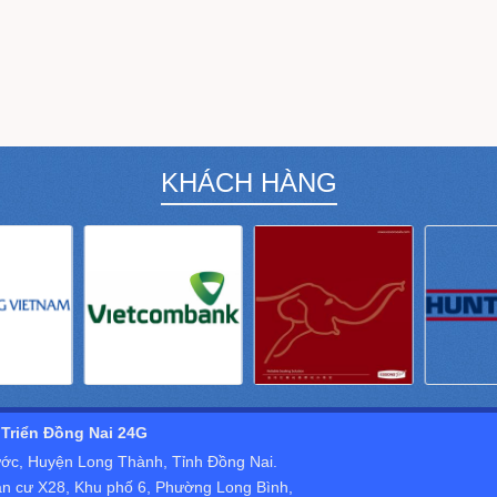
KHÁCH HÀNG
Triển Đồng Nai 24G
hước, Huyện Long Thành, Tỉnh Đồng Nai.
n cư X28, Khu phố 6, Phường Long Bình,