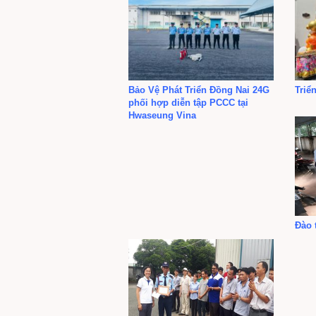
Bảo Vệ Phát Triển Đồng Nai 24G
Triể
phối hợp diễn tập PCCC tại
Hwaseung Vina
Đào 