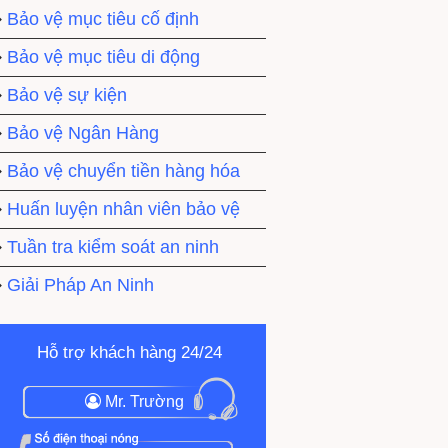
Bảo vệ mục tiêu cố định
y TNHH bào bì Riches Việt Nam
Bảo vệ mục tiêu di động
Bảo vệ sự kiện
Bảo vệ Ngân Hàng
Bảo vệ chuyển tiền hàng hóa
Huấn luyện nhân viên bảo vệ
Tuần tra kiểm soát an ninh
Giải Pháp An Ninh
Hỗ trợ khách hàng 24/24
Mr. Trường