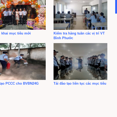
n khai mục tiêu mới
Kiểm tra hàng tuần các vị trí VT
Bình Phước
tạo PCCC cho BVĐN24G
Tái đào tạo liên tục các mục tiêu