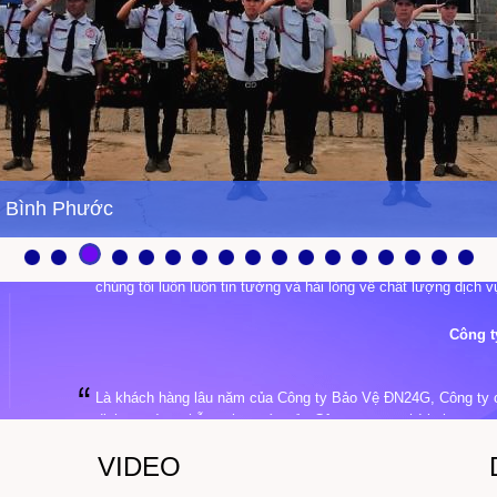
VT Bình Phước
Là khách hàng lâu năm của Công ty Bảo Vệ ĐN24G, Công ty ch
dịch vụ và sự hỗ trợ hợp tác của Công ty trong thời gian qua
Công ty Bảo Vệ ĐN24G là một trong những nhà cung cấp dịch 
VIDEO
chúng tôi luôn luôn tin tưởng và hài lòng về chất lượng dịch 